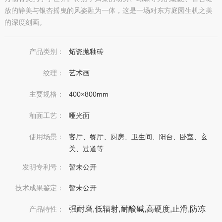
放的静美与银杏摇曳的风姿融为一体，这是一场对东方庭园生机之美
的深度刻画。
产品类别：
炻瓷抛釉砖
纹理：
艺术画
主要规格：
400×800mm
釉面工艺：
哑光面
使用场景：
客厅、餐厅、厨房、卫生间、阳台、卧室、玄
关、过道等
发明专利号：
暂未公开
技术成果鉴定：
暂未公开
强耐磨,低辐射,耐酸碱,高硬度,止滑,防冻
产品特性：