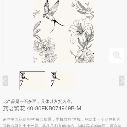
此产品是一石多面，具体以发货为准。
燕语繁花 40-80FKB074949B-M
追寻中国花鸟画中“移步换景，生机盎然”意境，构筑出一个动静相宜、
万物有灵的小小世界。将燕子归巢的动势、蝴蝶寻芳的翩跹、百合绽