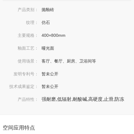
产品类别：
抛釉砖
纹理：
仿石
主要规格：
400×800mm
釉面工艺：
哑光面
使用场景：
客厅、餐厅、厨房、卫浴间等
发明专利号：
暂未公开
技术成果鉴定：
暂未公开
强耐磨,低辐射,耐酸碱,高硬度,止滑,防冻
产品特性：
空间应用特点