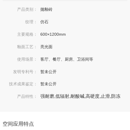
产品类别：
抛釉砖
纹理：
仿石
主要规格：
600×1200mm
釉面工艺：
亮光面
使用场景：
客厅、餐厅、厨房、卫浴间等
发明专利号：
暂未公开
技术成果鉴定：
暂未公开
强耐磨,低辐射,耐酸碱,高硬度,止滑,防冻
产品特性：
空间应用特点