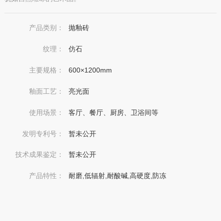
产品类别：
抛釉砖
纹理：
仿石
主要规格：
600×1200mm
釉面工艺：
亮光面
使用场景：
客厅、餐厅、厨房、卫浴间等
发明专利号：
暂未公开
技术成果鉴定：
暂未公开
产品特性：
耐磨,低辐射,耐酸碱,高硬度,防冻