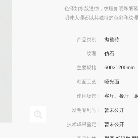
色泽如水般透彻，纹理如明珠般
明珠大理石以其独特的色彩和纹
产品类别：
抛釉砖
纹理：
仿石
主要规格：
600×1200mm
釉面工艺：
哑光面
使用场景：
客厅、餐厅、
发明专利号：
暂未公开
技术成果鉴定：
暂未公开