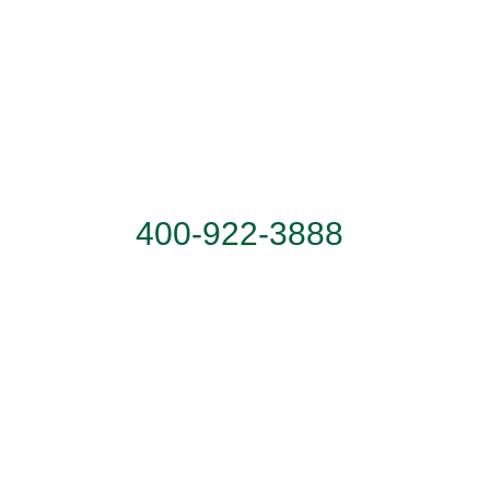
服务热线
400-922-3888
联系地址：广东省佛山市顺德区乐从镇天成路
蒙娜丽莎大厦
关注我们：