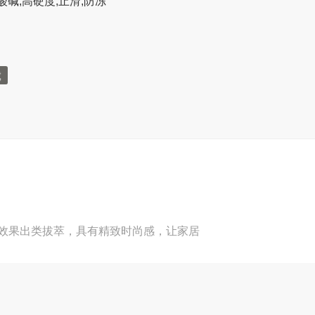
酸碱,高硬度,止滑,防冻
效果出类拔萃，具有精致时尚感，让家居