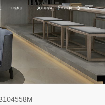
心
工程案例
经销专区
集团官网
EN
B104558M