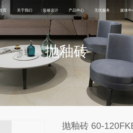
首页
关于我们
装修设计
产品中心
无忧服务
媒体中
抛釉砖
限公司，品牌商标注册于2000年，专注于美化建筑和
品类，构建起瓷砖产品全屋定制应用体系，通过上万
与本真”的设计主旨，甄选全球珍稀的天然原石作为设
卖店和营销网点，打通了线上线下的营销服务渠道，为消
神，使顾客在感受艺术化产品的同时，享受高品质的
超百家房地产企业和千万业主提供优质的产品与服
、大板、岩板等品类，秉承“每个家 都值得拥有蒙娜丽
考和选择。
多纹理设计、多质感工艺、多规格的动态组合打破常
同时，蒙娜丽莎对服务体系进行全新升级，推出“微笑
的生活方式需求。
作业务树立典范。
笑作为营销服务的核心精神，使顾客在感受艺术化产品
限表达，为人们提供源源不断的美学灵感，创造无界
打通陶瓷大板岩板销售的“最后一公里”，解决消费者家装
神回报，满足人们多样的生活方式需求。
抛釉砖 60-120FK