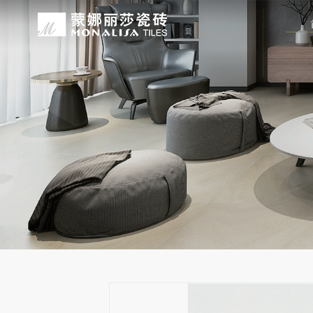
关于我们
装修设计
产品中心
无忧服务
媒体中心
工程案例
品牌介绍
家装案例
无极·石界
授权门店
品牌动态
公装案例
发展历程
全景合集
门店服务
产品解码
战略合作
蒙娜丽莎瓷砖品牌隶属蒙娜丽莎集团有
蒙娜丽莎陶瓷砖、陶瓷大板、岩板多种
蒙娜丽莎「無極·石界」系列遵循“无界
蒙娜丽莎在全国拥有超过4000家专
蒙娜丽莎的微笑作为营销服务的核心精
以完善的房地产战略合作管理体系，为
资质荣誉
家装指南
网络商城
集团新闻
生活空间，产品涵盖陶瓷砖和陶瓷薄板
套家装案例的应用展示，为大家提供参
计蓝本，融合当代的材料应用美学，以
费者带来更多的消费与体验场景。与此
服务所带来的精神回报，满足人们多样
务，为陶瓷行业和房地产企业的战略合
莎”的品牌发展理念，将蒙娜丽莎的微
规、重构空间法则，实现情绪空间的无
服务”体系以及“密缝铺贴”系统，全面
科研实力
网销声明
供应商招募
的同时，享受高品质的服务所带来的精
无极的生活空间。
烦恼，实现无忧省心焕新家。
行业地位
铺贴指导
瓷砖百科