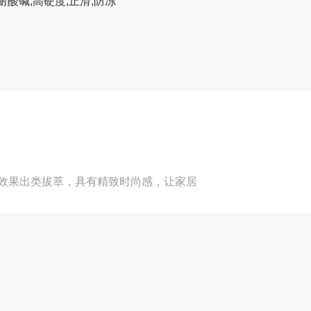
耐酸碱,高硬度,止滑,防冻
效果出类拔萃，具有精致时尚感，让家居