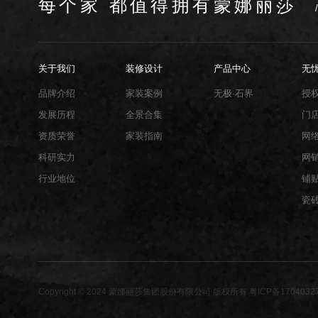
每个家 都值得拥有蒙娜丽莎
关于我们
装修设计
产品中心
无
品牌介绍
家装案例
无极·石界
授
发展历程
全景合集
门
资质荣誉
家装指南
网
科研实力
网
行业地位
铺
瓷
Copyright © 2024 蒙娜丽莎集团股份有限公司 版权所有
粤ICP备1704032