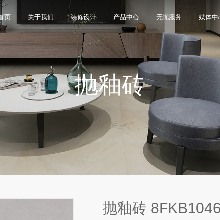
首页
关于我们
装修设计
产品中心
无忧服务
媒体中
抛釉砖
限公司，品牌商标注册于2000年，专注于美化建筑和
品类，构建起瓷砖产品全屋定制应用体系，通过上万
与本真”的设计主旨，甄选全球珍稀的天然原石作为设
卖店和营销网点，打通了线上线下的营销服务渠道，为消
神，使顾客在感受艺术化产品的同时，享受高品质的
超百家房地产企业和千万业主提供优质的产品与服
、大板、岩板等品类，秉承“每个家 都值得拥有蒙娜丽
考和选择。
多纹理设计、多质感工艺、多规格的动态组合打破常
同时，蒙娜丽莎对服务体系进行全新升级，推出“微笑
的生活方式需求。
作业务树立典范。
笑作为营销服务的核心精神，使顾客在感受艺术化产品
限表达，为人们提供源源不断的美学灵感，创造无界
打通陶瓷大板岩板销售的“最后一公里”，解决消费者家装
神回报，满足人们多样的生活方式需求。
抛釉砖 8FKB104