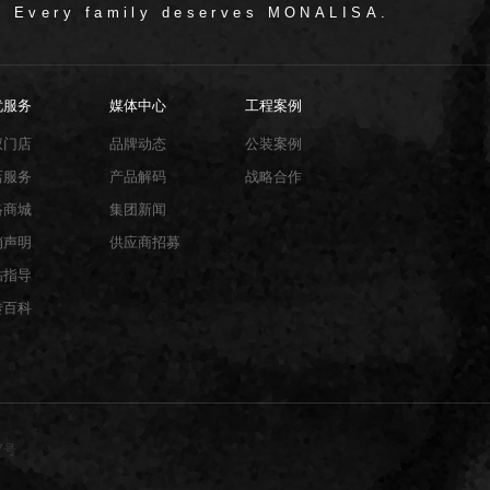
/ Every family deserves MONALISA.
忧服务
媒体中心
工程案例
权门店
品牌动态
公装案例
店服务
产品解码
战略合作
络商城
集团新闻
销声明
供应商招募
贴指导
砖百科
7号