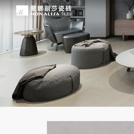
关于我们
装修设计
产品中心
无忧服务
媒体中心
工程案例
品牌介绍
家装案例
无极·石界
授权门店
品牌动态
公装案例
发展历程
全景合集
门店服务
产品解码
战略合作
蒙娜丽莎瓷砖品牌隶属蒙娜丽莎集团有
蒙娜丽莎陶瓷砖、陶瓷大板、岩板多种
蒙娜丽莎「無極·石界」系列遵循“无界
蒙娜丽莎在全国拥有超过4000家专
蒙娜丽莎的微笑作为营销服务的核心精
以完善的房地产战略合作管理体系，为
资质荣誉
家装指南
网络商城
集团新闻
生活空间，产品涵盖陶瓷砖和陶瓷薄板
套家装案例的应用展示，为大家提供参
计蓝本，融合当代的材料应用美学，以
费者带来更多的消费与体验场景。与此
服务所带来的精神回报，满足人们多样
务，为陶瓷行业和房地产企业的战略合
莎”的品牌发展理念，将蒙娜丽莎的微
规、重构空间法则，实现情绪空间的无
服务”体系以及“密缝铺贴”系统，全面
科研实力
网销声明
供应商招募
的同时，享受高品质的服务所带来的精
无极的生活空间。
烦恼，实现无忧省心焕新家。
行业地位
铺贴指导
瓷砖百科