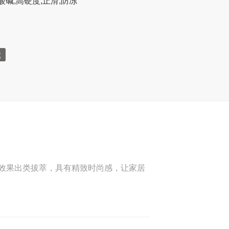
酸碱,高硬度,止滑,防冻
效果出类拔萃，具有精致时尚感，让家居