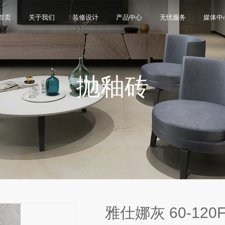
首页
关于我们
装修设计
产品中心
无忧服务
媒体中
抛釉砖
限公司，品牌商标注册于2000年，专注于美化建筑和
品类，构建起瓷砖产品全屋定制应用体系，通过上万
与本真”的设计主旨，甄选全球珍稀的天然原石作为设
卖店和营销网点，打通了线上线下的营销服务渠道，为消
神，使顾客在感受艺术化产品的同时，享受高品质的
超百家房地产企业和千万业主提供优质的产品与服
、大板、岩板等品类，秉承“每个家 都值得拥有蒙娜丽
考和选择。
多纹理设计、多质感工艺、多规格的动态组合打破常
同时，蒙娜丽莎对服务体系进行全新升级，推出“微笑
的生活方式需求。
作业务树立典范。
笑作为营销服务的核心精神，使顾客在感受艺术化产品
限表达，为人们提供源源不断的美学灵感，创造无界
打通陶瓷大板岩板销售的“最后一公里”，解决消费者家装
神回报，满足人们多样的生活方式需求。
雅仕娜灰 60-120F