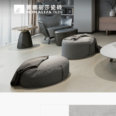
关于我们
装修设计
产品中心
无忧服务
媒体中心
工程案例
品牌介绍
家装案例
无极·石界
授权门店
品牌动态
公装案例
发展历程
全景合集
门店服务
产品解码
战略合作
蒙娜丽莎瓷砖品牌隶属蒙娜丽莎集团有
蒙娜丽莎陶瓷砖、陶瓷大板、岩板多种
蒙娜丽莎「無極·石界」系列遵循“无界
蒙娜丽莎在全国拥有超过4000家专
蒙娜丽莎的微笑作为营销服务的核心精
以完善的房地产战略合作管理体系，为
资质荣誉
家装指南
网络商城
集团新闻
生活空间，产品涵盖陶瓷砖和陶瓷薄板
套家装案例的应用展示，为大家提供参
计蓝本，融合当代的材料应用美学，以
费者带来更多的消费与体验场景。与此
服务所带来的精神回报，满足人们多样
务，为陶瓷行业和房地产企业的战略合
莎”的品牌发展理念，将蒙娜丽莎的微
规、重构空间法则，实现情绪空间的无
服务”体系以及“密缝铺贴”系统，全面
科研实力
网销声明
供应商招募
的同时，享受高品质的服务所带来的精
无极的生活空间。
烦恼，实现无忧省心焕新家。
行业地位
铺贴指导
瓷砖百科