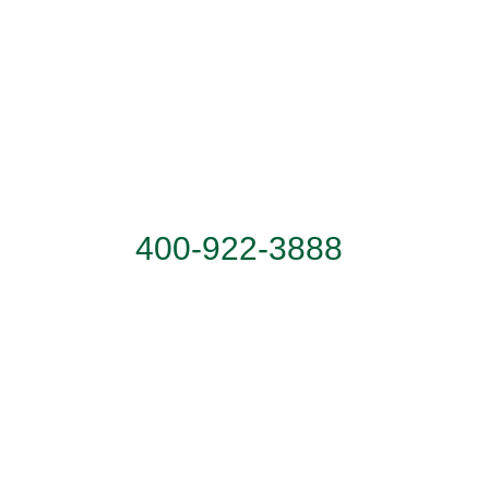
服务热线
400-922-3888
联系地址：广东省佛山市顺德区乐从镇天成路
蒙娜丽莎大厦
关注我们：