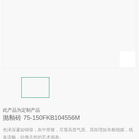
此产品为定制产品
抛釉砖 75-150FKB104556M
色泽深邃如锦缎，灰中带雅，尽显高贵气质。其纹理如帛般细腻，线
条流畅，仿佛天然的艺术画卷。