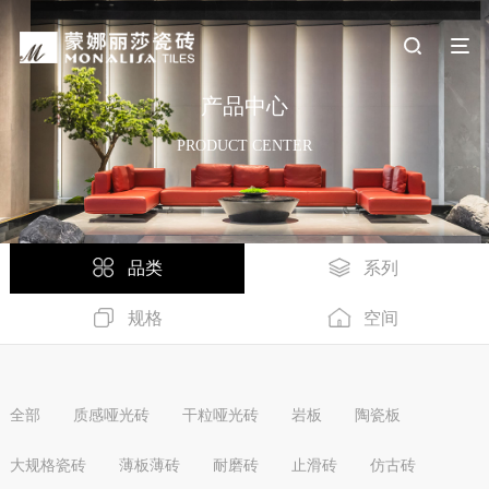
产品中心
PRODUCT CENTER
品类
系列
规格
空间
全部
质感哑光砖
干粒哑光砖
岩板
陶瓷板
大规格瓷砖
薄板薄砖
耐磨砖
止滑砖
仿古砖