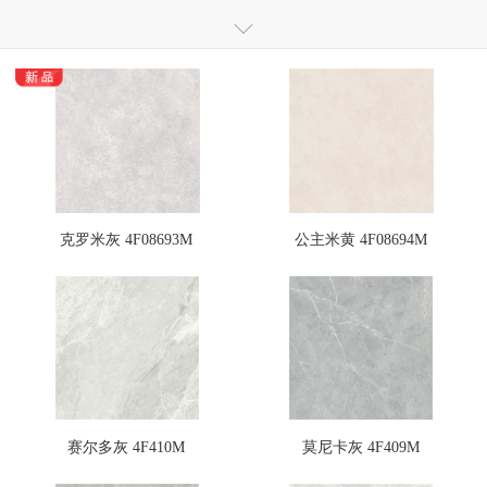
仿大理石瓷砖
全通体大理石抛釉砖
全通体玻化瓷质砖
全抛釉瓷砖
抛釉砖
抛光砖
干粒镜面瓷质砖
干粒釉面砖
瓷木地板
岗石
小地砖
瓷片
定制砖
克罗米灰 4F08693M
公主米黄 4F08694M
赛尔多灰 4F410M
莫尼卡灰 4F409M