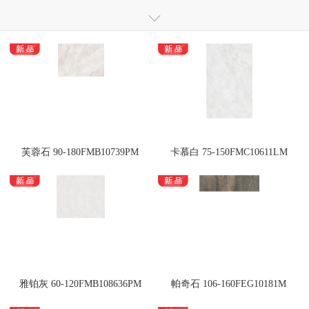
仿大理石瓷砖
全通体大理石抛釉砖
全通体玻化瓷质砖
全抛釉瓷砖
抛釉砖
抛光砖
干粒镜面瓷质砖
干粒釉面砖
瓷木地板
岗石
小地砖
瓷片
定制砖
芙蓉石 90-180FMB10739PM
卡慕白 75-150FMC10611LM
雅铂灰 60-120FMB108636PM
帕奇石 106-160FEG10181M