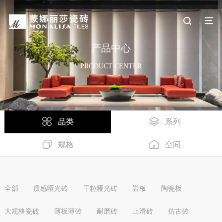
产品中心
PRODUCT CENTER
品类
系列
规格
空间
全部
质感哑光砖
干粒哑光砖
岩板
陶瓷板
大规格瓷砖
薄板薄砖
耐磨砖
止滑砖
仿古砖