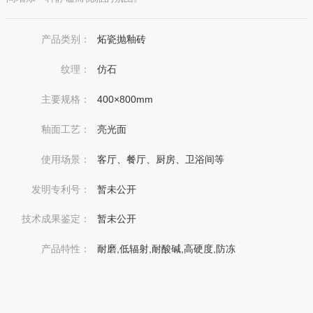
产品类别：
炻瓷抛釉砖
纹理：
仿石
主要规格：
400×800mm
釉面工艺：
亮光面
使用场景：
客厅、餐厅、厨房、卫浴间等
发明专利号：
暂未公开
技术成果鉴定：
暂未公开
产品特性：
耐磨,低辐射,耐酸碱,高硬度,防冻