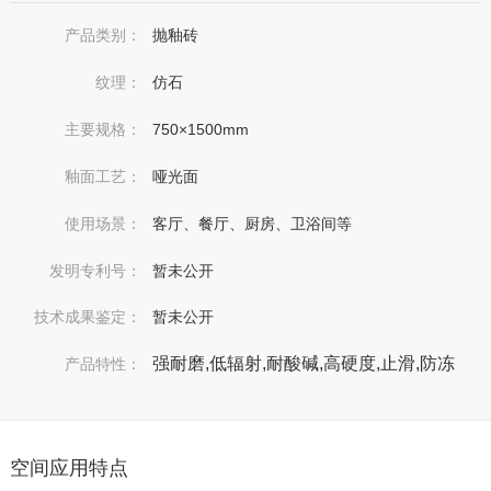
产品类别：
抛釉砖
纹理：
仿石
主要规格：
750×1500mm
釉面工艺：
哑光面
使用场景：
客厅、餐厅、厨房、卫浴间等
发明专利号：
暂未公开
技术成果鉴定：
暂未公开
强耐磨,低辐射,耐酸碱,高硬度,止滑,防冻
产品特性：
空间应用特点