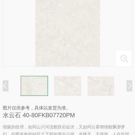
图片仅供参考，具体以发货为准。
水云石 40-80FKB07720PM
细腻的纹理，如同山川河流般跌宕起伏，又如同云雾缭绕般飘渺梦
幻。在暖米色的衬托之下宛如漫步云端。水映天，天接地，人在此间