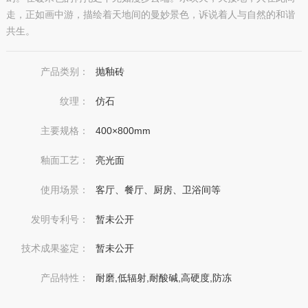
走，正如画中游，描绘着天地间的曼妙景色，诉说着人与自然的和谐
共生。
产品类别：
抛釉砖
纹理：
仿石
主要规格：
400×800mm
釉面工艺：
亮光面
使用场景：
客厅、餐厅、厨房、卫浴间等
发明专利号：
暂未公开
技术成果鉴定：
暂未公开
产品特性：
耐磨,低辐射,耐酸碱,高硬度,防冻