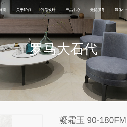
首页
关于我们
装修设计
产品中心
无忧服务
媒体中
罗马大石代
限公司，品牌商标注册于2000年，专注于美化建筑和
品类，构建起瓷砖产品全屋定制应用体系，通过上万
与本真”的设计主旨，甄选全球珍稀的天然原石作为设
卖店和营销网点，打通了线上线下的营销服务渠道，为消
神，使顾客在感受艺术化产品的同时，享受高品质的
超百家房地产企业和千万业主提供优质的产品与服
、大板、岩板等品类，秉承“每个家 都值得拥有蒙娜丽
考和选择。
多纹理设计、多质感工艺、多规格的动态组合打破常
同时，蒙娜丽莎对服务体系进行全新升级，推出“微笑
的生活方式需求。
作业务树立典范。
笑作为营销服务的核心精神，使顾客在感受艺术化产品
限表达，为人们提供源源不断的美学灵感，创造无界
打通陶瓷大板岩板销售的“最后一公里”，解决消费者家装
神回报，满足人们多样的生活方式需求。
凝霜玉 90-180FM