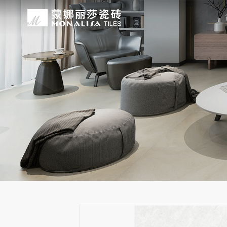
关于我们
装修设计
产品中心
无忧服务
媒体中心
工程案例
品牌介绍
家装案例
无极·石界
授权门店
品牌动态
公装案例
发展历程
全景合集
门店服务
产品解码
战略合作
蒙娜丽莎瓷砖品牌隶属蒙娜丽莎集团有
蒙娜丽莎陶瓷砖、陶瓷大板、岩板多种
蒙娜丽莎「無極·石界」系列遵循“无界
蒙娜丽莎在全国拥有超过4000家专
蒙娜丽莎的微笑作为营销服务的核心精
以完善的房地产战略合作管理体系，为
资质荣誉
家装指南
网络商城
集团新闻
生活空间，产品涵盖陶瓷砖和陶瓷薄板
套家装案例的应用展示，为大家提供参
计蓝本，融合当代的材料应用美学，以
费者带来更多的消费与体验场景。与此
服务所带来的精神回报，满足人们多样
务，为陶瓷行业和房地产企业的战略合
莎”的品牌发展理念，将蒙娜丽莎的微
规、重构空间法则，实现情绪空间的无
服务”体系以及“密缝铺贴”系统，全面
科研实力
网销声明
供应商招募
的同时，享受高品质的服务所带来的精
无极的生活空间。
烦恼，实现无忧省心焕新家。
行业地位
铺贴指导
瓷砖百科