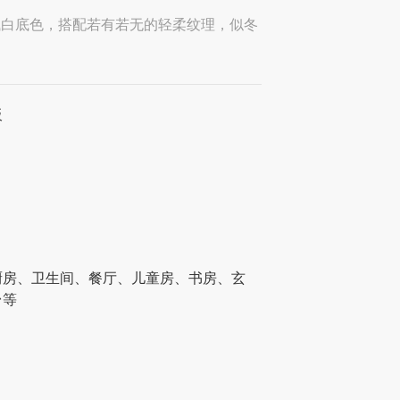
浅白底色，搭配若有若无的轻柔纹理，似冬
。
板
厨房、卫生间、餐厅、儿童房、书房、玄
台等