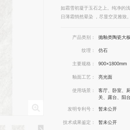
如霜雪初凝于玉石之上。纯净的
日薄霜悄然晕染 ，尽显空灵雅致
产品类别：
抛釉类陶瓷大
纹理：
仿石
主要规格：
900×1800mm
釉面工艺：
亮光面
使用场景：
客厅、卧室、
关、露台、阳
发明专利号：
暂未公开
技术成果鉴定：
暂未公开