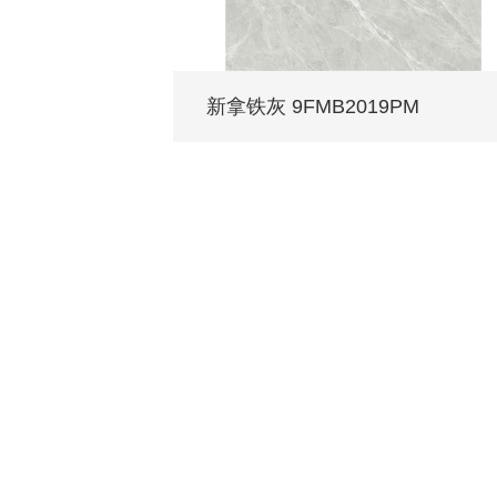
新拿铁灰 9FMB2019PM
每个家 都值得拥有蒙娜丽莎
关于我们
装修设计
产品中心
无
品牌介绍
家装案例
无极·石界
授
发展历程
全景合集
门