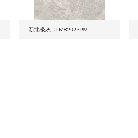
新北极灰 9FMB2023PM
/ Every family deserves MONALISA.
忧服务
媒体中心
工程案例
权门店
品牌动态
公装案例
店服务
产品解码
战略合作