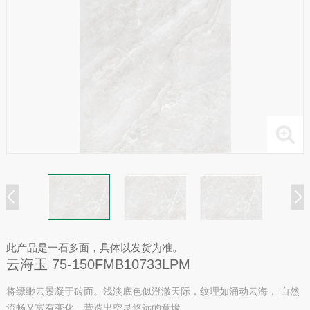
此产品是一石多面，具体以发货为准。
云海玉 75-150FMB10733LPM
将缥缈云景凝于砖面。浅淡底色似澄澈天际，纹理如涌动云海， 自然
流畅又富有变化，营造出空灵悠远的意境。