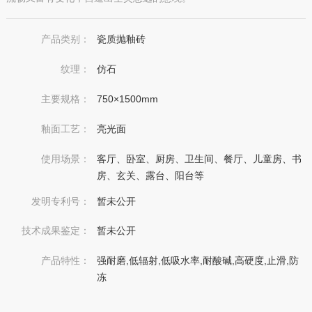
产品类别：
瓷质抛釉砖
纹理：
仿石
主要规格：
750×1500mm
釉面工艺：
亮光面
使用场景：
客厅、卧室、厨房、卫生间、餐厅、儿童房、书
房、玄关、露台、阳台等
发明专利号：
暂未公开
技术成果鉴定：
暂未公开
产品特性：
强耐磨,低辐射,低吸水率,耐酸碱,高硬度,止滑,防
冻