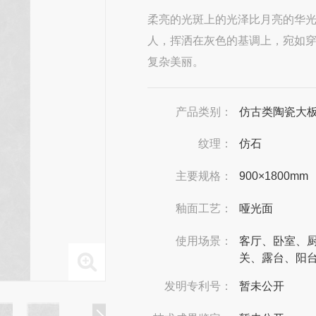
柔亮的光斑上的光泽比月亮的华
人，挥洒在灰色的基调上，宛如
复杂美丽。
产品类别：
仿古类陶瓷大
纹理：
仿石
主要规格：
900×1800mm
釉面工艺：
哑光面
使用场景：
客厅、卧室、
关、露台、阳
发明专利号：
暂未公开