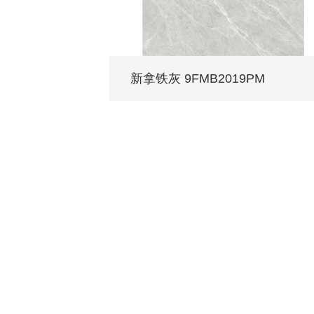
新拿铁灰 9FMB2019PM
每个家 都值得拥有蒙娜丽莎
关于我们
装修设计
产品中心
无
品牌介绍
家装案例
无极·石界
授