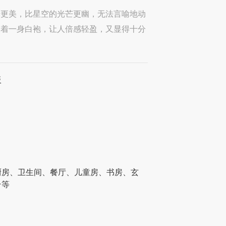
光更美，比星空的光芒更幽，无法言喻地动
穿着一身白袍，让人倍感轻盈，又显得十分
板
厨房、卫生间、餐厅、儿童房、书房、玄
台等