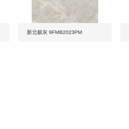
新北极灰 9FMB2023PM
/ Every family deserves MONALISA.
忧服务
媒体中心
工程案例
权门店
品牌动态
公装案例