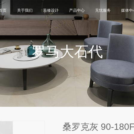
首页
关于我们
装修设计
产品中心
无忧服务
媒体中
罗马大石代
限公司，品牌商标注册于2000年，专注于美化建筑和
品类，构建起瓷砖产品全屋定制应用体系，通过上万
与本真”的设计主旨，甄选全球珍稀的天然原石作为设
卖店和营销网点，打通了线上线下的营销服务渠道，为消
神，使顾客在感受艺术化产品的同时，享受高品质的
超百家房地产企业和千万业主提供优质的产品与服
、大板、岩板等品类，秉承“每个家 都值得拥有蒙娜丽
考和选择。
多纹理设计、多质感工艺、多规格的动态组合打破常
同时，蒙娜丽莎对服务体系进行全新升级，推出“微笑
的生活方式需求。
作业务树立典范。
笑作为营销服务的核心精神，使顾客在感受艺术化产品
限表达，为人们提供源源不断的美学灵感，创造无界
打通陶瓷大板岩板销售的“最后一公里”，解决消费者家装
神回报，满足人们多样的生活方式需求。
桑罗克灰 90-180F