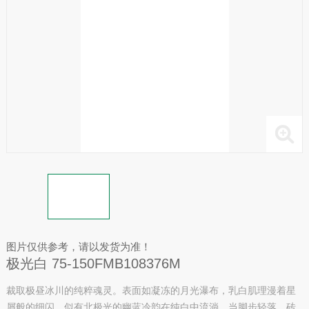
图片仅供参考，请以发货为准！
极光白 75-150FMB108376M
裁取极昼冰川的纯粹魂灵。表面如凝冻的月光瀑布，乳白肌理漫着星
屑般的细闪，似有北极光的幽蓝冷韵在纯白中流淌。当脚步轻落，砖