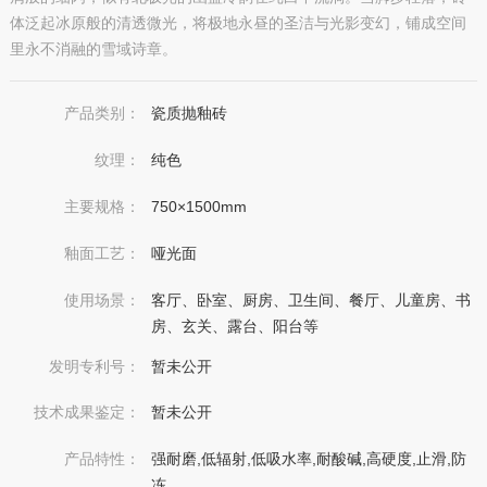
体泛起冰原般的清透微光，将极地永昼的圣洁与光影变幻，铺成空间
里永不消融的雪域诗章。
产品类别：
瓷质抛釉砖
纹理：
纯色
主要规格：
750×1500mm
釉面工艺：
哑光面
使用场景：
客厅、卧室、厨房、卫生间、餐厅、儿童房、书
房、玄关、露台、阳台等
发明专利号：
暂未公开
技术成果鉴定：
暂未公开
产品特性：
强耐磨,低辐射,低吸水率,耐酸碱,高硬度,止滑,防
冻