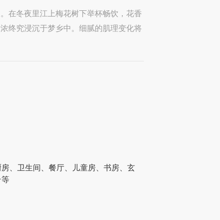
长。在冬夜里江上梅花树下举杯畅饮，花香
渐浓终究浸沉于梦乡中。细腻的肌理变化将
。
厨房、卫生间、餐厅、儿童房、书房、玄
台等