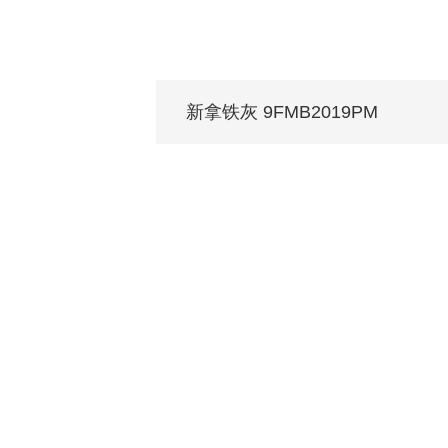
新拿铁灰 9FMB2019PM
每个家 都值得拥有蒙娜丽莎
关于我们
装修设计
产品中心
无
品牌介绍
家装案例
无极·石界
授