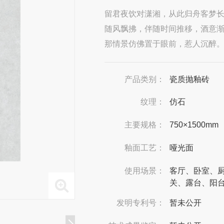
留君夜饮对潇湘，从此归舟客梦
随风飘拂，伴随时间推移，酒意
那情景仿佛置于眼前，惹人沉醉
产品类别：
瓷质抛釉砖
纹理：
仿石
主要规格：
750×1500mm
釉面工艺：
哑光面
使用场景：
客厅、卧室、
关、露台、阳
发明专利号：
暂未公开