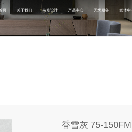
首页
关于我们
装修设计
产品中心
无忧服务
媒体中
罗马大石代
限公司，品牌商标注册于2000年，专注于美化建筑和
品类，构建起瓷砖产品全屋定制应用体系，通过上万
与本真”的设计主旨，甄选全球珍稀的天然原石作为设
卖店和营销网点，打通了线上线下的营销服务渠道，为消
神，使顾客在感受艺术化产品的同时，享受高品质的
超百家房地产企业和千万业主提供优质的产品与服
、大板、岩板等品类，秉承“每个家 都值得拥有蒙娜丽
考和选择。
多纹理设计、多质感工艺、多规格的动态组合打破常
同时，蒙娜丽莎对服务体系进行全新升级，推出“微笑
的生活方式需求。
作业务树立典范。
笑作为营销服务的核心精神，使顾客在感受艺术化产品
限表达，为人们提供源源不断的美学灵感，创造无界
打通陶瓷大板岩板销售的“最后一公里”，解决消费者家装
神回报，满足人们多样的生活方式需求。
香雪灰 75-150FM