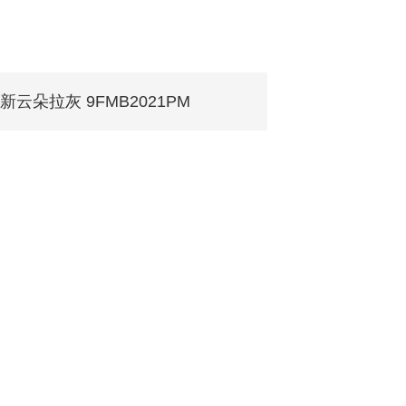
新云朵拉灰 9FMB2021PM
服务热线
400-922-3888
联系地址：广东省佛山市顺德区乐从镇天成路