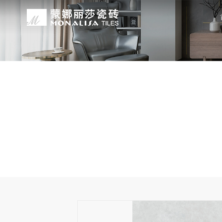
关于我们
装修设计
产品中心
无忧服务
媒体中心
工程案例
品牌介绍
家装案例
无极·石界
授权门店
品牌动态
公装案例
发展历程
全景合集
门店服务
产品解码
战略合作
蒙娜丽莎瓷砖品牌隶属蒙娜丽莎集团有
蒙娜丽莎陶瓷砖、陶瓷大板、岩板多种
蒙娜丽莎「無極·石界」系列遵循“无界
蒙娜丽莎在全国拥有超过4000家专
蒙娜丽莎的微笑作为营销服务的核心精
以完善的房地产战略合作管理体系，为
资质荣誉
家装指南
网络商城
集团新闻
生活空间，产品涵盖陶瓷砖和陶瓷薄板
套家装案例的应用展示，为大家提供参
计蓝本，融合当代的材料应用美学，以
费者带来更多的消费与体验场景。与此
服务所带来的精神回报，满足人们多样
务，为陶瓷行业和房地产企业的战略合
莎”的品牌发展理念，将蒙娜丽莎的微
规、重构空间法则，实现情绪空间的无
服务”体系以及“密缝铺贴”系统，全面
科研实力
网销声明
供应商招募
的同时，享受高品质的服务所带来的精
无极的生活空间。
烦恼，实现无忧省心焕新家。
行业地位
铺贴指导
瓷砖百科