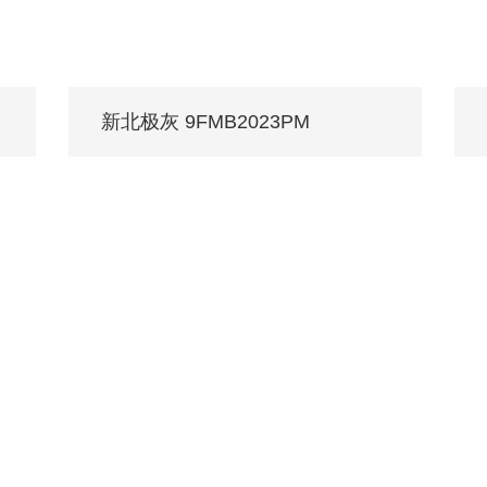
新北极灰 9FMB2023PM
/ Every family deserves MONALISA.
忧服务
媒体中心
工程案例
权门店
品牌动态
公装案例