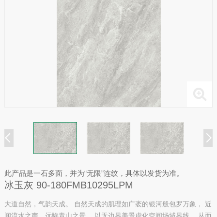
此产品是一石多面，并为“无限”连纹，具体以发货为准。
冰玉灰 90-180FMB10295LPM
大道自然，气韵天成。 自然天成的肌理如广袤的银河般包罗万象， 近
闻流水之声，远眸青山之景。 以无边界美景虚化空间场域界线， 从而