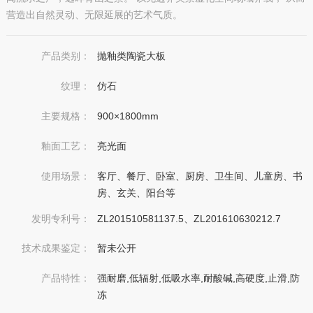
营造出自然灵动、无限延展的艺术气质。
产品类别：
抛釉类陶瓷大板
纹理：
仿石
主要规格：
900×1800mm
釉面工艺：
亮光面
使用场景：
客厅、餐厅、卧室、厨房、卫生间、儿童房、书
房、玄关、阳台等
发明专利号：
ZL201510581137.5、ZL201610630212.7
技术成果鉴定：
暂未公开
产品特性：
强耐磨,低辐射,低吸水率,耐酸碱,高硬度,止滑,防
冻