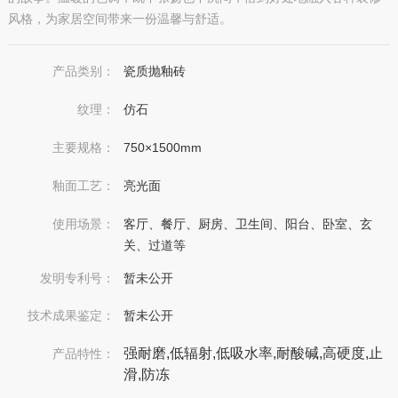
风格，为家居空间带来一份温馨与舒适。
产品类别：
瓷质抛釉砖
纹理：
仿石
主要规格：
750×1500mm
釉面工艺：
亮光面
使用场景：
客厅、餐厅、厨房、卫生间、阳台、卧室、玄
关、过道等
发明专利号：
暂未公开
技术成果鉴定：
暂未公开
强耐磨,低辐射,低吸水率,耐酸碱,高硬度,止
产品特性：
滑,防冻