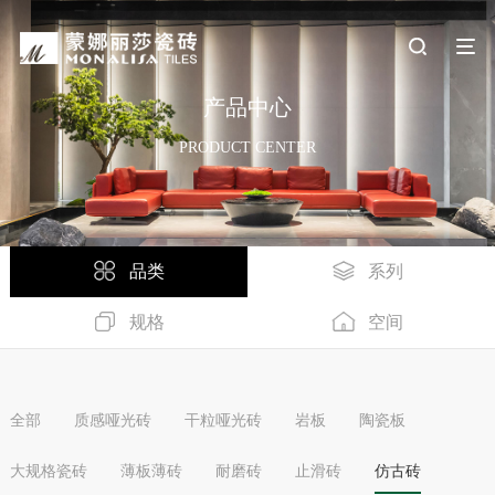
产品中心
PRODUCT CENTER
品类
系列
规格
空间
全部
质感哑光砖
干粒哑光砖
岩板
陶瓷板
大规格瓷砖
薄板薄砖
耐磨砖
止滑砖
仿古砖