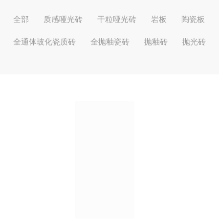
全部
质感哑光砖
干粒哑光砖
岩板
陶瓷板
全通体玻化瓷质砖
全抛釉瓷砖
抛釉砖
抛光砖