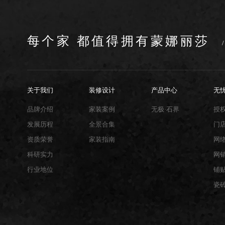
每个家 都值得拥有蒙娜丽莎
关于我们
装修设计
产品中心
无
品牌介绍
家装案例
无极·石界
授
发展历程
全景合集
门
资质荣誉
家装指南
网
科研实力
网
行业地位
铺
瓷