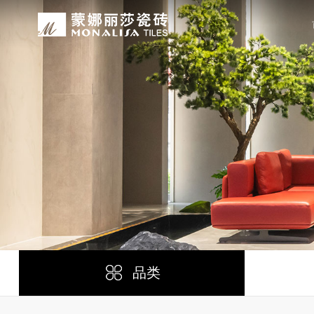
关于我们
装修设计
产品中心
无忧服务
媒体中心
工程案例
品牌介绍
家装案例
无极·石界
授权门店
品牌动态
公装案例
发展历程
全景合集
门店服务
产品解码
战略合作
蒙娜丽莎瓷砖品牌隶属蒙娜丽莎集团有
蒙娜丽莎陶瓷砖、陶瓷大板、岩板多种
蒙娜丽莎「無極·石界」系列遵循“无
蒙娜丽莎在全国拥有超过4000家专
蒙娜丽莎的微笑作为营销服务的核心精
以完善的房地产战略合作管理体系，为
资质荣誉
家装指南
网络商城
集团新闻
生活空间，产品涵盖陶瓷砖和陶瓷薄板
套家装案例的应用展示，为大家提供参
计蓝本，融合当代的材料应用美学，以
费者带来更多的消费与体验场景。与此
服务所带来的精神回报，满足人们多样
务，为陶瓷行业和房地产企业的战略合
莎”的品牌发展理念，将蒙娜丽莎的微
规、重构空间法则，实现情绪空间的无
服务”体系以及“密缝铺贴”系统，全面
科研实力
网销声明
供应商招募
的同时，享受高品质的服务所带来的精
无极的生活空间。
装烦恼，实现无忧省心焕新家。
行业地位
铺贴指导
瓷砖百科
品类