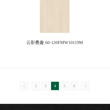
云影叠趣 60-120FMW10119M
2
3
4
5
6