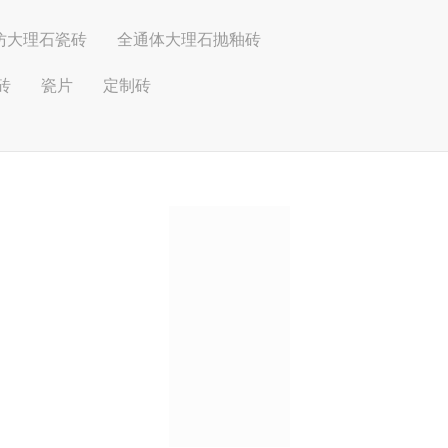
仿大理石瓷砖
全通体大理石抛釉砖
砖
瓷片
定制砖