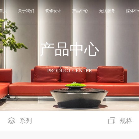
首页
关于我们
装修设计
产品中心
无忧服务
媒体中
产品中心
限公司，品牌商标注册于2000年，专注于美化建筑和
品类，构建起瓷砖产品全屋定制应用体系，通过上万
界与本真”的设计主旨，甄选全球珍稀的天然原石作为设
卖店和营销网点，打通了线上线下的营销服务渠道，为消
神，使顾客在感受艺术化产品的同时，享受高品质的
超百家房地产企业和千万业主提供优质的产品与服
、大板、岩板等品类，秉承“每个家 都值得拥有蒙娜丽
考和选择。
多纹理设计、多质感工艺、多规格的动态组合打破常
同时，蒙娜丽莎对服务体系进行全新升级，推出“微笑
的生活方式需求。
作业务树立典范。
笑作为营销服务的核心精神，使顾客在感受艺术化产品
限表达，为人们提供源源不断的美学灵感，创造无界
打通陶瓷大板岩板销售的“最后一公里”，解决消费者家
PRODUCT CENTER
神回报，满足人们多样的生活方式需求。
系列
规格