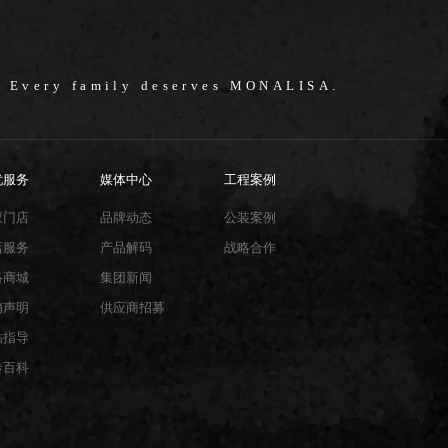
/ Every family deserves MONALISA.
忧服务
媒体中心
工程案例
权门店
品牌动态
公装案例
店服务
产品解码
战略合作
络商城
集团新闻
销声明
供应商招募
贴指导
砖百科