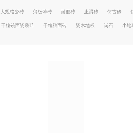
大规格瓷砖
薄板薄砖
耐磨砖
止滑砖
仿古砖
干粒镜面瓷质砖
干粒釉面砖
瓷木地板
岗石
小地