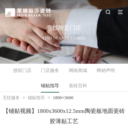
查找附近门店
FIND NEARBY STORES
授权门店
门店服务
网络商城
网销声明
铺贴指导
瓷砖百科
无忧服务
>
铺贴指导
>
1800×3600
【铺贴视频】1800x3600x12.5mm陶瓷板地面瓷砖
胶薄贴工艺