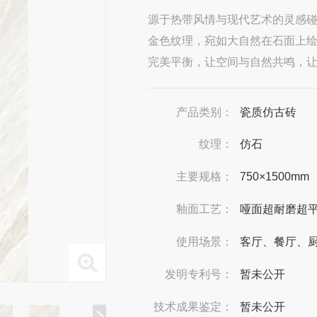
源于热带风情与现代艺术的灵感
金色纹理，宛如大自然在石面上
完美平衡，让空间与自然共鸣，
产品类别：
瓷质仿古砖
纹理：
仿石
主要规格：
750×1500mm
釉面工艺：
哑面超耐磨超
使用场景：
客厅、餐厅、
发明专利号：
暂未公开
技术成果鉴定：
暂未公开