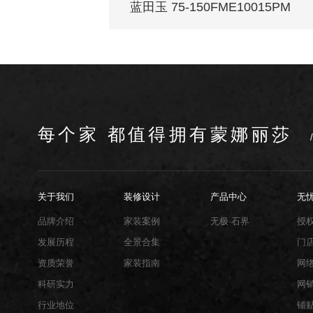
蓝田玉 75-150FME10015PM
每个家 都值得拥有蒙娜丽莎
关于我们
装修设计
产品中心
无
品牌介绍
家装案例
无极·石界
授
发展历程
全景合集
门
资质荣誉
家装指南
网
科研实力
网
行业地位
铺