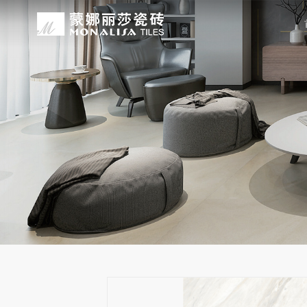
关于我们
装修设计
产品中心
无忧服务
媒体中心
工程案例
品牌介绍
家装案例
无极·石界
授权门店
品牌动态
公装案例
发展历程
全景合集
门店服务
产品解码
战略合作
蒙娜丽莎瓷砖品牌隶属蒙娜丽莎集团有
蒙娜丽莎陶瓷砖、陶瓷大板、岩板多种
蒙娜丽莎「無極·石界」系列遵循“无界
蒙娜丽莎在全国拥有超过4000家专
蒙娜丽莎的微笑作为营销服务的核心精
以完善的房地产战略合作管理体系，为
资质荣誉
家装指南
网络商城
集团新闻
生活空间，产品涵盖陶瓷砖和陶瓷薄板
套家装案例的应用展示，为大家提供参
计蓝本，融合当代的材料应用美学，以
费者带来更多的消费与体验场景。与此
服务所带来的精神回报，满足人们多样
务，为陶瓷行业和房地产企业的战略合
莎”的品牌发展理念，将蒙娜丽莎的微
规、重构空间法则，实现情绪空间的无
服务”体系以及“密缝铺贴”系统，全面
科研实力
网销声明
供应商招募
的同时，享受高品质的服务所带来的精
无极的生活空间。
烦恼，实现无忧省心焕新家。
行业地位
铺贴指导
瓷砖百科