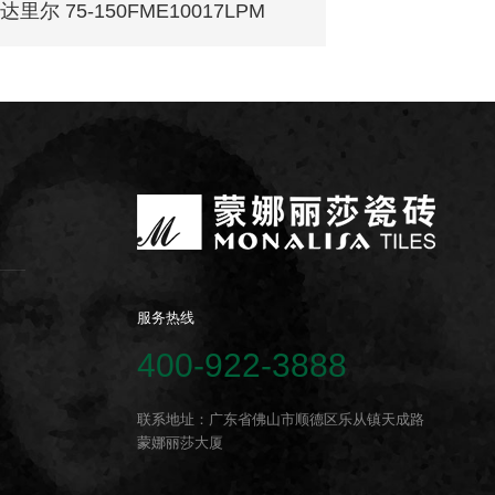
达里尔 75-150FME10017LPM
芬迪白 75-1
服务热线
400-922-3888
联系地址：广东省佛山市顺德区乐从镇天成路
蒙娜丽莎大厦