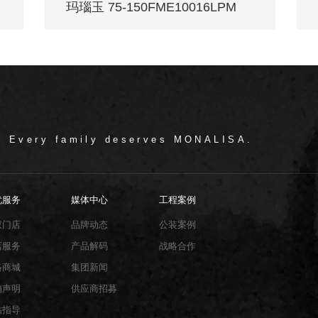
玛瑙玉 75-150FME10016LPM
/ Every family deserves MONALISA.
忧服务
媒体中心
工程案例
权门店
品牌动态
公装案例
店服务
产品解码
战略合作
络商城
集团新闻
销声明
供应商招募
贴指导