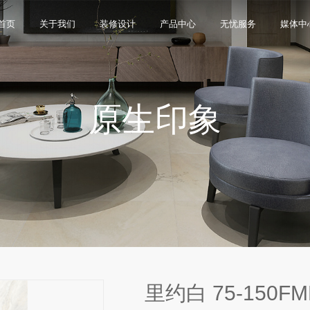
首页
关于我们
装修设计
产品中心
无忧服务
媒体中
原生印象
限公司，品牌商标注册于2000年，专注于美化建筑和
品类，构建起瓷砖产品全屋定制应用体系，通过上万
与本真”的设计主旨，甄选全球珍稀的天然原石作为设
卖店和营销网点，打通了线上线下的营销服务渠道，为消
神，使顾客在感受艺术化产品的同时，享受高品质的
超百家房地产企业和千万业主提供优质的产品与服
、大板、岩板等品类，秉承“每个家 都值得拥有蒙娜丽
考和选择。
多纹理设计、多质感工艺、多规格的动态组合打破常
同时，蒙娜丽莎对服务体系进行全新升级，推出“微笑
的生活方式需求。
作业务树立典范。
笑作为营销服务的核心精神，使顾客在感受艺术化产品
限表达，为人们提供源源不断的美学灵感，创造无界
打通陶瓷大板岩板销售的“最后一公里”，解决消费者家装
神回报，满足人们多样的生活方式需求。
里约白 75-150FM