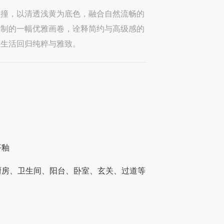
碰撞，以清透浅黄为底色，融合自然流畅的
绘制的一幅优雅画卷，诠释简约与高级感的
让生活回归纯粹与雅致。
平釉
厨房、卫生间、阳台、卧室、玄关、过道等