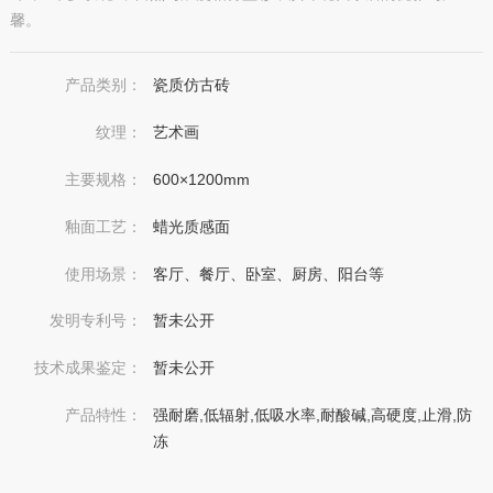
馨。
产品类别：
瓷质仿古砖
纹理：
艺术画
主要规格：
600×1200mm
釉面工艺：
蜡光质感面
使用场景：
客厅、餐厅、卧室、厨房、阳台等
发明专利号：
暂未公开
技术成果鉴定：
暂未公开
产品特性：
强耐磨,低辐射,低吸水率,耐酸碱,高硬度,止滑,防
冻