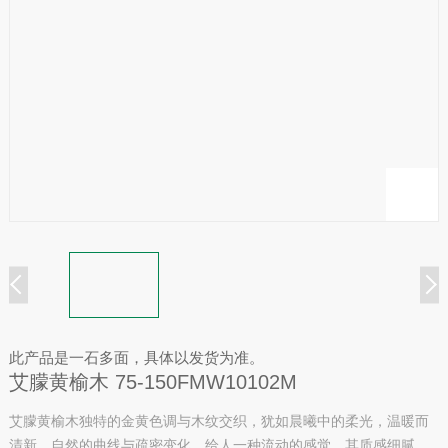
此产品是一石多面，具体以发货为准。
艾朦黄榆木 75-150FMW10102M
艾朦黄榆木独特的金黄色调与木纹交织，犹如晨曦中的柔光，温暖而
清新。自然的曲线与疏密变化，给人一种流动的感觉。其质感细腻，