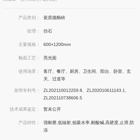
产品类别：
瓷质抛釉砖
纹理：
仿石
主要规格：
600×1200mm
釉面工艺：
亮光面
使用场景：
客厅、餐厅、厨房、卫生间、阳台、卧室、玄
关、过道等
发明专利号：
ZL202110012259.8、ZL202010611143.1、
ZL202110738606.5
技术成果鉴定：
暂未公开
产品特性：
强耐磨,低辐射,低吸水率,耐酸碱,高硬度,止滑,防
冻