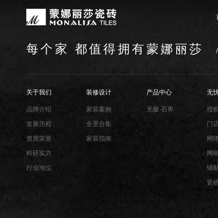
每个家 都值得拥有蒙娜丽莎
关于我们
装修设计
产品中心
无忧服务
媒体中心
工程案例
品牌介绍
家装案例
无极·石界
授权门店
品牌动态
公装案例
发展历程
全景合集
门店服务
产品解码
战略合作
蒙娜丽莎瓷砖品牌隶属蒙娜丽莎集团有
蒙娜丽莎陶瓷砖、陶瓷大板、岩板多种
蒙娜丽莎「無極·石界」系列遵循“无界
蒙娜丽莎在全国拥有超过4000家专
蒙娜丽莎的微笑作为营销服务的核心精
以完善的房地产战略合作管理体系，为
资质荣誉
家装指南
网络商城
集团新闻
关于我们
装修设计
产品中心
无
生活空间，产品涵盖陶瓷砖和陶瓷薄板
套家装案例的应用展示，为大家提供参
计蓝本，融合当代的材料应用美学，以
费者带来更多的消费与体验场景。与此
服务所带来的精神回报，满足人们多样
务，为陶瓷行业和房地产企业的战略合
莎”的品牌发展理念，将蒙娜丽莎的微
规、重构空间法则，实现情绪空间的无
服务”体系以及“密缝铺贴”系统，全面
品牌介绍
家装案例
无极·石界
授
科研实力
网销声明
供应商招募
的同时，享受高品质的服务所带来的精
无极的生活空间。
烦恼，实现无忧省心焕新家。
发展历程
全景合集
门
行业地位
铺贴指导
资质荣誉
家装指南
网
瓷砖百科
科研实力
网
行业地位
铺
瓷