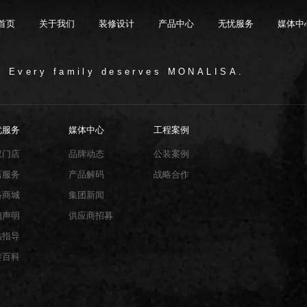
首页
关于我们
装修设计
产品中心
无忧服务
媒体中
/ Every family deserves MONALISA.
限公司，品牌商标注册于2000年，专注于美化建筑和
品类，构建起瓷砖产品全屋定制应用体系，通过上万
与本真”的设计主旨，甄选全球珍稀的天然原石作为设
卖店和营销网点，打通了线上线下的营销服务渠道，为消
神，使顾客在感受艺术化产品的同时，享受高品质的
超百家房地产企业和千万业主提供优质的产品与服
忧服务
媒体中心
工程案例
、大板、岩板等品类，秉承“每个家 都值得拥有蒙娜丽
考和选择。
多纹理设计、多质感工艺、多规格的动态组合打破常
同时，蒙娜丽莎对服务体系进行全新升级，推出“微笑
的生活方式需求。
作业务树立典范。
笑作为营销服务的核心精神，使顾客在感受艺术化产品
限表达，为人们提供源源不断的美学灵感，创造无界
打通陶瓷大板岩板销售的“最后一公里”，解决消费者家装
权门店
品牌动态
公装案例
神回报，满足人们多样的生活方式需求。
店服务
产品解码
战略合作
络商城
集团新闻
销声明
供应商招募
贴指导
砖百科