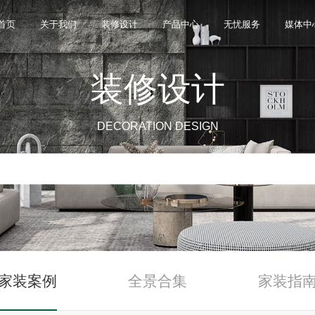
首页
关于我们
装修设计
产品中心
无忧服务
媒体中
装修设计
限公司，品牌商标注册于2000年，专注于美化建筑和
品类，构建起瓷砖产品全屋定制应用体系，通过上万
与本真”的设计主旨，甄选全球珍稀的天然原石作为设
卖店和营销网点，打通了线上线下的营销服务渠道，为消
神，使顾客在感受艺术化产品的同时，享受高品质的
超百家房地产企业和千万业主提供优质的产品与服
DECORATION DESIGN
、大板、岩板等品类，秉承“每个家 都值得拥有蒙娜丽
考和选择。
多纹理设计、多质感工艺、多规格的动态组合打破常
同时，蒙娜丽莎对服务体系进行全新升级，推出“微笑
的生活方式需求。
作业务树立典范。
笑作为营销服务的核心精神，使顾客在感受艺术化产品
限表达，为人们提供源源不断的美学灵感，创造无界
打通陶瓷大板岩板销售的“最后一公里”，解决消费者家装
神回报，满足人们多样的生活方式需求。
家装案例
全景合集
家装指