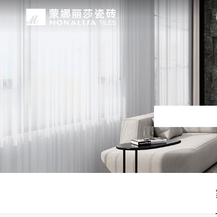
关于我们
装修设计
产品中心
无忧服务
媒体中心
工程案例
品牌介绍
家装案例
无极·石界
授权门店
品牌动态
公装案例
发展历程
全景合集
门店服务
产品解码
战略合作
蒙娜丽莎瓷砖品牌隶属蒙娜丽莎集团有
蒙娜丽莎陶瓷砖、陶瓷大板、岩板多种
蒙娜丽莎「無極·石界」系列遵循“无界
蒙娜丽莎在全国拥有超过4000家专
蒙娜丽莎的微笑作为营销服务的核心精
以完善的房地产战略合作管理体系，为
资质荣誉
家装指南
网络商城
集团新闻
生活空间，产品涵盖陶瓷砖和陶瓷薄板
套家装案例的应用展示，为大家提供参
计蓝本，融合当代的材料应用美学，以
费者带来更多的消费与体验场景。与此
服务所带来的精神回报，满足人们多样
务，为陶瓷行业和房地产企业的战略合
莎”的品牌发展理念，将蒙娜丽莎的微
规、重构空间法则，实现情绪空间的无
服务”体系以及“密缝铺贴”系统，全面
科研实力
网销声明
供应商招募
的同时，享受高品质的服务所带来的精
无极的生活空间。
烦恼，实现无忧省心焕新家。
行业地位
铺贴指导
瓷砖百科