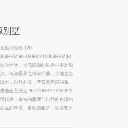
源别墅
银河经典 120-
008RPM/90-180FMZ10008RPM(F)
浩渺洲际，大气磅礴的世界中不乏浪
演。银河星辰之银河经典，大地之色
泥土，自然朴实，孕育着无限的希
墙金戈壁玉 90-270DBYP09392M
境代表，奇特的肌理与自然的色泽构
如玉的矜贵，自然的粗犷，独具艺术