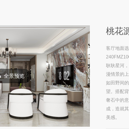
桃花
客厅地面选用
240FMZ10
耿耿星河，
漫情景的上
全景预览
如田野间的
望。搭配背景
奢石中的意
成，造就其
美感。