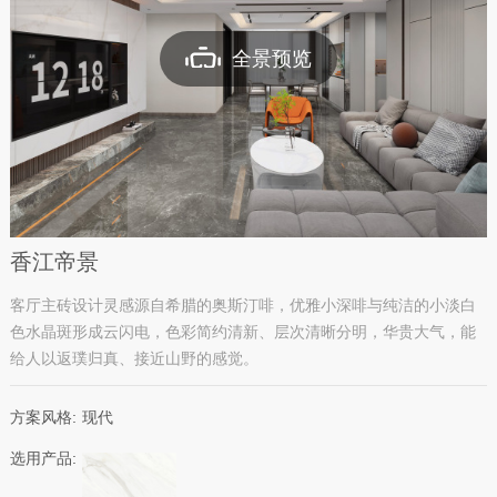
全景预览
香江帝景
客厅主砖设计灵感源自希腊的奥斯汀啡，优雅小深啡与纯洁的小淡白
色水晶斑形成云闪电，色彩简约清新、层次清晰分明，华贵大气，能
给人以返璞归真、接近山野的感觉。
方案风格:
现代
选用产品: