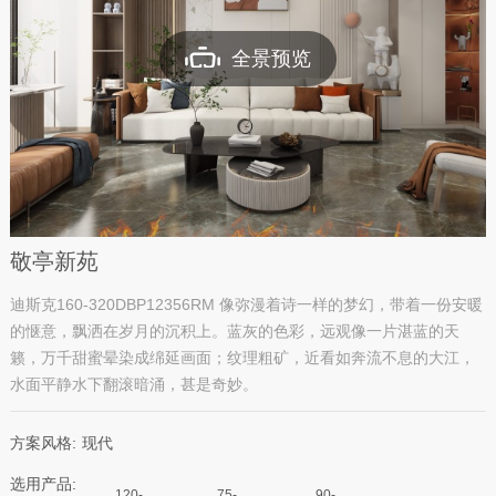
全景预览
敬亭新苑
迪斯克160-320DBP12356RM 像弥漫着诗一样的梦幻，带着一份安暖
的惬意，飘洒在岁月的沉积上。蓝灰的色彩，远观像一片湛蓝的天
籁，万千甜蜜晕染成绵延画面；纹理粗矿，近看如奔流不息的大江，
水面平静水下翻滚暗涌，甚是奇妙。
方案风格:
现代
选用产品:
120-
75-
90-