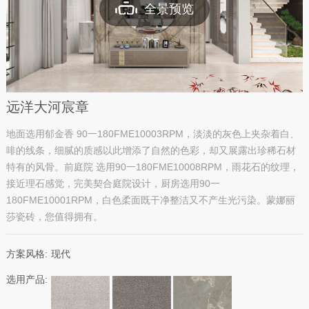
全景预览
远洋大河宸章
地面选用郁金香 90一180FME10003RPM，淡淡的灰色上夹杂着白、
啡的线条，细腻的质感以此增添了自然的色彩，却又展露出珍稀石材
特有的风骨。前庭院 选用90一180FME10008RPM，雨花石的纹理，
接近理石感觉，完美契合庭院设计，厨房选用90一
180FME10001RPM，白色柔面既干净整洁又不产生光污染。蒙娜丽
莎瓷砖，您值得拥有。
方案风格:
现代
选用产品: