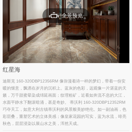
全景预览
红星海
迪斯克 160-320DBP12356RM 像弥漫着诗一样的梦幻，带着一份安
暖的惬意，飘洒在岁月的沉积上。蓝灰的色彩，远观像一片湛蓝的天
籁，万千甜蜜晕染成绵延画面；纹理粗矿，近看如奔流不息的大江，
水面平静水下翻滚暗涌，甚是奇妙。 蒂沃利 160-320DBP12352RM
巧夺天工，如意大利古镇蒂沃利的风景般美妙绝伦。如一副油画，色
彩层叠，重塑艺术的立体美感；像皇家花园的写实，蓝为水流，啡亮
秋色，层层浸染以展山水之美，浑然天成。