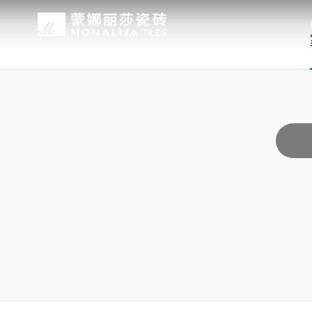
关于我们
装修设计
产品中心
无忧服务
媒体中心
工程案例
品牌介绍
家装案例
无极·石界
授权门店
品牌动态
公装案例
发展历程
全景合集
门店服务
产品解码
战略合作
蒙娜丽莎瓷砖品牌隶属蒙娜丽莎集团有
蒙娜丽莎陶瓷砖、陶瓷大板、岩板多种
蒙娜丽莎「無極·石界」系列遵循“无界
蒙娜丽莎在全国拥有超过4000家专
蒙娜丽莎的微笑作为营销服务的核心精
以完善的房地产战略合作管理体系，为
资质荣誉
家装指南
网络商城
集团新闻
生活空间，产品涵盖陶瓷砖和陶瓷薄板
套家装案例的应用展示，为大家提供参
计蓝本，融合当代的材料应用美学，以
费者带来更多的消费与体验场景。与此
服务所带来的精神回报，满足人们多样
务，为陶瓷行业和房地产企业的战略合
莎”的品牌发展理念，将蒙娜丽莎的微
规、重构空间法则，实现情绪空间的无
服务”体系以及“密缝铺贴”系统，全面
科研实力
网销声明
供应商招募
的同时，享受高品质的服务所带来的精
无极的生活空间。
烦恼，实现无忧省心焕新家。
行业地位
铺贴指导
瓷砖百科