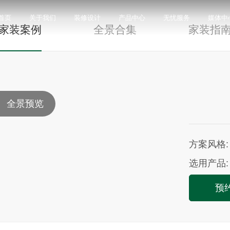
DECORATION DESIGN
首页
关于我们
装修设计
产品中心
无忧服务
媒体中
家装案例
全景合集
家装指
限公司，品牌商标注册于2000年，专注于美化建筑和
品类，构建起瓷砖产品全屋定制应用体系，通过上万
与本真”的设计主旨，甄选全球珍稀的天然原石作为设
卖店和营销网点，打通了线上线下的营销服务渠道，为消
神，使顾客在感受艺术化产品的同时，享受高品质的
超百家房地产企业和千万业主提供优质的产品与服
、大板、岩板等品类，秉承“每个家 都值得拥有蒙娜丽
考和选择。
多纹理设计、多质感工艺、多规格的动态组合打破常
同时，蒙娜丽莎对服务体系进行全新升级，推出“微笑
的生活方式需求。
作业务树立典范。
全景预览
笑作为营销服务的核心精神，使顾客在感受艺术化产品
限表达，为人们提供源源不断的美学灵感，创造无界
打通陶瓷大板岩板销售的“最后一公里”，解决消费者家装
神回报，满足人们多样的生活方式需求。
方案风格:
选用产品:
预