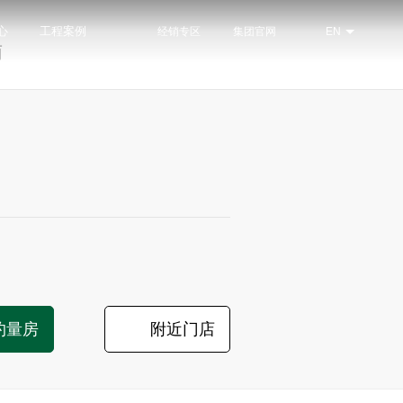
心
工程案例
经销专区
集团官网
EN
南
约量房
附近门店