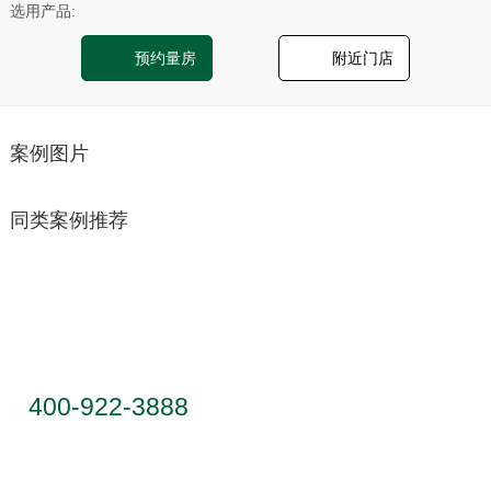
选用产品:
预约量房
附近门店
案例图片
同类案例推荐
服务热线
400-922-3888
联系地址：广东省佛山市顺德区乐从镇天
成路蒙娜丽莎大厦