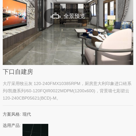
全景预览
下口自建房
大厅采用牧云灰 120-240FMX10385RPM，厨房意大利印象进口砖系
列/凯撒系列/60-120FQIR0022MDPM(1200x600)，背景墙七彩碧云
120-240CBP05621(BCD)-M。
方案风格:
现代
选用产品: