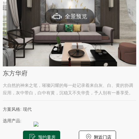
全景预览
东方华府
大自然的神来之笔，璀璨闪耀的每一处记录着来自灰、白、黄的协调
应用，灰中带白，白中有黄，沉稳又不失华贵，予人别有一番享受。
方案风格:
现代
选用产品:
预约量房
附近门店